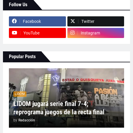
Follow Us
Facebook
Twitter
YouTube
Instagram
Popular Posts
LIDOM
LIDOM jugará serie final 7-4;
reprograma juegos de la recta final
by
Redacción