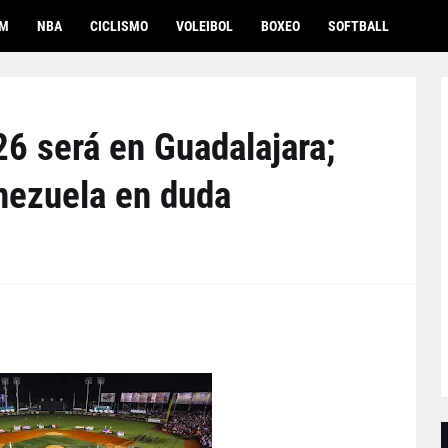
OM
NBA
CICLISMO
VOLEIBOL
BOXEO
SOFTBALL
26 será en Guadalajara;
nezuela en duda