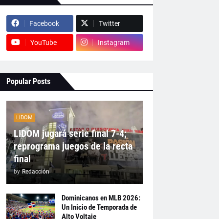
Facebook
Twitter
YouTube
Instagram
Popular Posts
LIDOM
LIDOM jugará serie final 7-4;
reprograma juegos de la recta
final
by
Redacción
Dominicanos en MLB 2026:
Un Inicio de Temporada de
Alto Voltaje