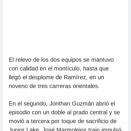
Las Estrellas llegaron al noveno en
desventaja de 2-1, para luego castigar al
El relevo de los dos equipos se mantuvo
relevista Yohan Ramírez con tres
anotaciones.Después de un out, Raimel
con calidad en el montículo, hasta que
Tapia disparó un doble al izquierdo y
llegó el desplome de Ramírez, en un
después del segundo out, el emergente
noveno de tres carreras orientales.
Enmanuel Valdez, quien bateó por Carlos
Martínez trajo la del empate con sencillo al
central.
En el segundo, Jonthan Guzmán abrió el
episodio con un doble al prado central y se
movió a tercera por toque de sacrificio de
Tocó el turno a Rosario, quien entró por
Junior Lake. José Marmolejos trajo impulsó