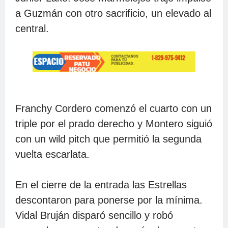
Willy Vásquez y resolvió el partido con un
bambinazo por el prado izquierdo para
a Guzmán con otro sacrificio, un elevado al
definir la victoria de las Estrellas (17-12),
central.
que extienden a cuatro su racha
vioctoriosa, a tres la de derrotas escarlatas
y además se ponen a medio juego del
Escogido (17-11), líderes aún de la
clasificación.
Franchy Cordero comenzó el cuarto con un
Phillips Valdez lanzó cuatro entradas
triple por el prado derecho y Montero siguió
completas de una carrera por los Leones y
con un wild pitch que permitió la segunda
Luis Montero trabajó igual cantidad de
vuelta escarlata.
innings por las Estrellas, pero se marchó
con dos carreras limpias permitidas y así
comenzar ambos lanzadores un duelo de
En el cierre de la entrada las Estrellas
pitcheo por sus respectivos equipos.
descontaron para ponerse por la mínima.
Vidal Bruján disparó sencillo y robó