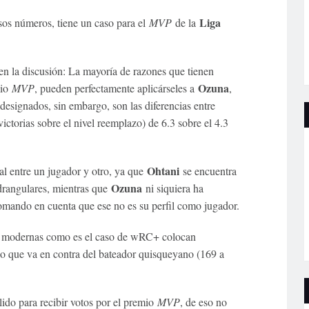
Liga
sos números, tiene un caso para el
MVP
de la
en la discusión: La mayoría de razones que tienen
Ozuna
mio
MVP
, pueden perfectamente aplicárseles a
,
signados, sin embargo, son las diferencias entre
ictorias sobre el nivel reemplazo) de 6.3 sobre el 4.3
Ohtani
l entre un jugador y otro, ya que
se encuentra
Ozuna
drangulares, mientras que
ni siquiera ha
tomando en cuenta que ese no es su perfil como jugador.
ás modernas como es el caso de wRC+ colocan
 lo que va en contra del bateador quisqueyano (169 a
lido para recibir votos por el premio
MVP
, de eso no