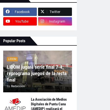
Facebook
Twitter
YouTube
Instagram
Popular Posts
LIDOM
LIDOM jugará serie final 7-4;
reprograma juegos de la recta
final
by
Redacción
La Asociación de Medios
Digitales de Punta Cana
(AMEDIP) realizará el