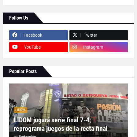
Follow Us
Facebook
Twitter
YouTube
Instagram
Popular Posts
LIDOM
LIDOM jugará serie final 7-4;
reprograma juegos de la recta final
by
Redacción