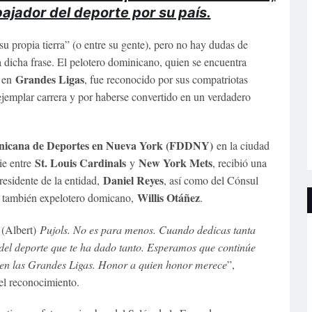
jador del deporte por su país.
su propia tierra” (o entre su gente), pero no hay dudas de
a dicha frase. El pelotero dominicano, quien se encuentra
Grandes Ligas
a en
, fue reconocido por sus compatriotas
jemplar carrera y por haberse convertido en un verdadero
nicana de Deportes en Nueva York (FDDNY)
en la ciudad
St. Louis Cardinals
New York Mets
ie entre
y
, recibió una
Daniel Reyes
esidente de la entidad,
, así como del Cónsul
Willis Otáñez
l también expelotero domicano,
.
(Albert)
Pujols. No es para menos. Cuando dedicas tanta
e del deporte que te ha dado tanto. Esperamos que continúe
 en las Grandes Ligas. Honor a quien honor merece
”,
el reconocimiento.