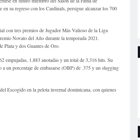
rtirse en futuro miembro del Salón de la Fama de
 en su regreso con los Cardinals, persigue alcanzar los 700
al con tres premios de Jugador Más Valioso de la Liga
 premio Novato del Año durante la temporada 2021.
e Plata y dos Guantes de Oro.
62 empujadas, 1,883 anotadas y un total de 3,316 hits. Su
to a un porcentaje de embasarse (OBP) de .375 y un slugging
del Escogido en la pelota invernal dominicana, con quienes