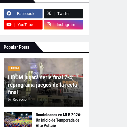
Facebook
Twitter
YouTube
Instagram
Popular Posts
LIDOM
LIDOM jugará serie final 7-4;
reprograma juegos de la recta
final
by
Redacción
Dominicanos en MLB 2026:
Un Inicio de Temporada de
Alto Voltaje