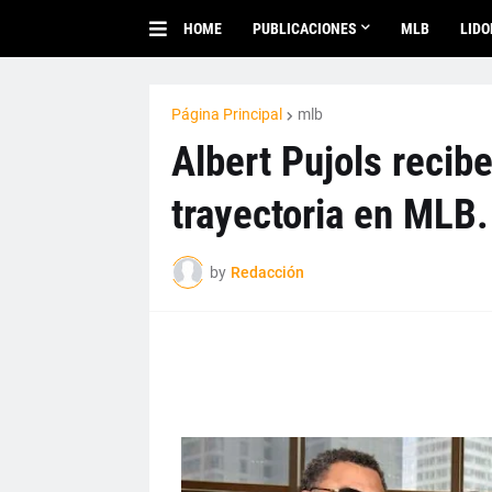
HOME
PUBLICACIONES
MLB
LID
Página Principal
mlb
Albert Pujols recib
trayectoria en MLB.
by
Redacción