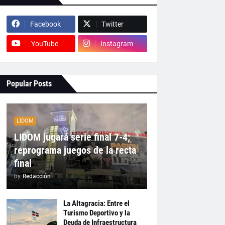
Facebook
Twitter
YouTube
Instagram
Popular Posts
LIDOM
LIDOM jugará serie final 7-4;
reprograma juegos de la recta
final
by
Redacción
La Altagracia: Entre el
Turismo Deportivo y la
Deuda de Infraestructura